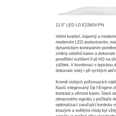
21.5" LED LG E2260V-PN
Velmi kvalitní, úsporný a moder
moderním LED podsvícením, ma
dynamickým kontrastním poměrem 
změny odstínů barev a dokonale 
prvotřídní rozlišení Full HD na 
zážitek. V kombinaci s typickou
dokonale ostrý i při rychlých akč
Kromě nízkých pořizovacích nákl
Navíc integrovaný čip f-Engine zl
kontrast a věrnost barev. Stará s
obrazového signálu z počítače do
optimalizací zaručující kontrolu 
tmavými a světlými místy byl vžd
signálu je možné přes standardní