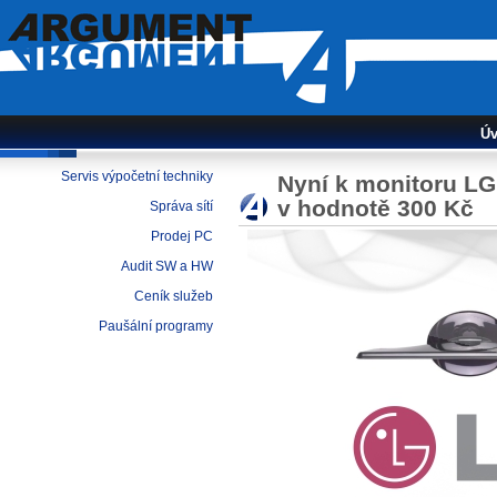
K monitoru LG E2260V-PN poukázka do KFC
Argument
Úv
Servis výpočetní techniky
Nyní k monitoru L
v hodnotě 300 Kč
Správa sítí
Prodej PC
Audit SW a HW
Ceník služeb
Paušální programy